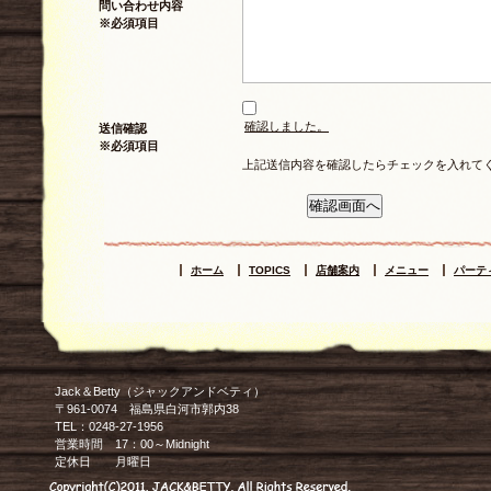
問い合わせ内容
※必須項目
確認しました。
送信確認
※必須項目
上記送信内容を確認したらチェックを入れて
ホーム
TOPICS
店舗案内
メニュー
パーテ
Jack＆Betty（ジャックアンドベティ）
〒961-0074 福島県白河市郭内38
TEL：0248-27-1956
営業時間 17：00～Midnight
定休日 月曜日